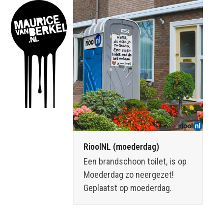
Skip
Open
Close
to
mobile
mobile
content
menu
menu
RioolNL (moederdag)
Een brandschoon toilet, is op
Moederdag zo neergezet!
Geplaatst op moederdag.