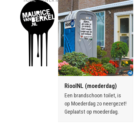
HOME
OVER MIJ
CONTACT
Skip
to
content
RioolNL (moederdag)
Een brandschoon toilet, is
op Moederdag zo neergezet!
Geplaatst op moederdag.